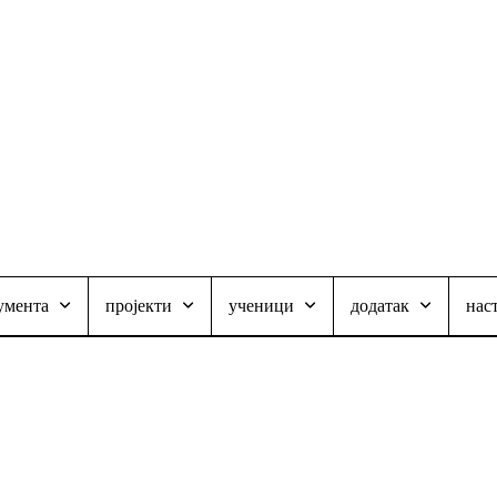
умента
пројекти
ученици
додатак
нас