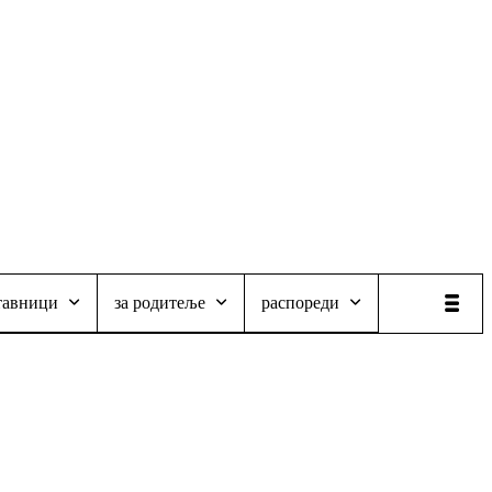
тавници
за родитеље
распореди