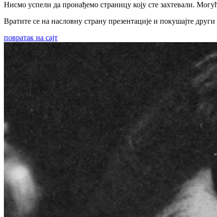
Нисмо успели да пронађемо страницу коју сте захтевали. Могуће
Вратите се на насловну страну презентације и покушајте други
повратак на сајт