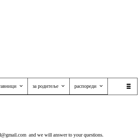
тавници
за родитеље
распореди
grad@gmail.com and we will answer to your questions.