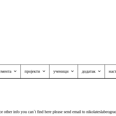
умента
пројекти
ученици
додатак
нас
or other info you can`t find here please send email to nikolateslabeo