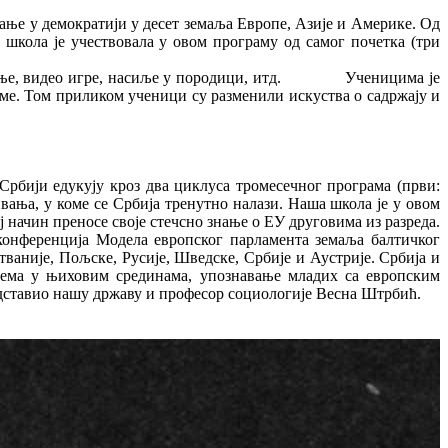
ње у демократији у десет земаља Европе, Азије и Америке. Од
 школа је учествовала у овом програму од самог почетка (три
ње, видео игре, насиље у породици, итд.
Ученицима је
ме. Том приликом ученици су разменили искуства о садржају и
 Србији едукују кроз два циклуса тромесечног програма (први:
ивања, у коме се Србија тренутно налази. Наша школа је у овом
 начин преносе своје стечсно знање о ЕУ друговима из разреда.
ференција Модела европског парламента земаља балтичког
тваније, Пољске, Русије, Шведске, Србије и Аустрије. Србија и
блема у њиховим срединама, упознавање младих са европским
дставио нашу државу и професор социологије Весна Штрбић.