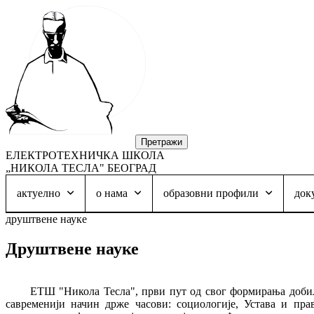
ЕЛЕКТРОТЕХНИЧКА ШКОЛА
„НИКОЛА ТЕСЛА" БЕОГРАД
актуелно
о нама
образовни профили
док
друштвене науке
Друштвене науке
ЕТШ "Никола Тесла", први пут од свог формирања добила
савременији начин држе часови: социологије, Устава и пра