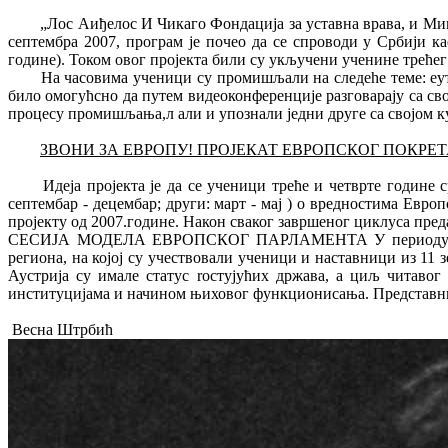
„Лос Аиђелос И Чикаго Фондација за уставна врава, и Ми
септембра 2007, програм је почео да се спроводи у Србији к
године). Током овог пројекта били су укључени ученине трећег 
На часовима ученици су промишљали на следеhе теме: еута
било омогућсно да путем видеоконференције разговарају са с
процесу промишљања,л али и упознали једни друге са својом к
ЗВОНИ ЗА ЕВРОПУ! ПРОЈЕКАТ ЕВРОПСКОГ ПОКРЕТ
Идеја пројекта је да се ученици треће и четврте године
септембар - децембар; други: март - мај ) о вредностима Евро
пројекту од 2007.године. Након сваког завршеног циклуса пред
СЕСИЈА МОДЕЛА ЕВРОПСКОГ ПАРЛАМЕНТА У периоду од 27.10
региона, на којој су учествовали ученици и наставници из 11 
Аустрија су имале статус roстујућих држава, а циљ читаво
институцијама и начином њиховог функционисања. Представниц
Весна Штрбић