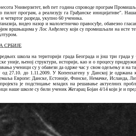
несота Универзитет, већ пет година спроводе програм Промишља
ао пилот програм, а реализују га Грађанске иницијативе". Наша
и четвртог разреда, укупно 60 ученика.
назија, видео назор и малолетничко правосуђе, обавезно гласа
војим вршњацима у Лос Анђелесу који су промишљали на исте те
ултуром.
А СРБИЈЕ
 средњих школа на територији града Београда и још три града у
пске уније, њеној структури, историји, као и о процесу придруж
авања ученици су у обавези да одрже час у свом одељењу и на тај
. до 1.11.2009. У Копенхагену у Данској је одржана кон
земаља Европе: Данске, Естоније, Финске, Немачке, Исланда, Ли
г пројекта је подстицање младих на решавање актуелних про
и наше школе су били ученик Жегарац Бојан 4/14 који је и пре