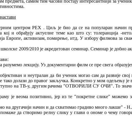
м предмета, самим тим часови постају интересантнији за ученик
тивностима.
настави
лтурним центром РЕХ . Циљ је био да се на популаран начин 
кој и обрађују актуелне теме као што су: толеранција -нетол
зија Европе, активизам, помирење, итд. У избору филмова за св
лске 2009/2010 је акредитован семинар. Семинар је добио акре
ави:
 разумемо лекцију. Уз документарни филм се пре свега образује
објективан и неутралан да би ученик могао сам да развије свој
 се тако долази до правог закључка. Конкретно у мом одељењу је
 доступно на ТВ-у, другим рачима "ОТВОРИЛИ СУ ОЧИ". То значи
у је веома позитивно, јер из те "покретне слике" можемо з
о на другачији начин и да схватимао градиво много лакше" - Н.
м помаже да створимо релну слику у глави о ономе о чему говор