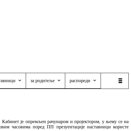
тавници
за родитеље
распореди
. Кабинет је опремљен рачунаром и пројектором, у њему се на
а овим часовима поред ПП презуентације наставници користе