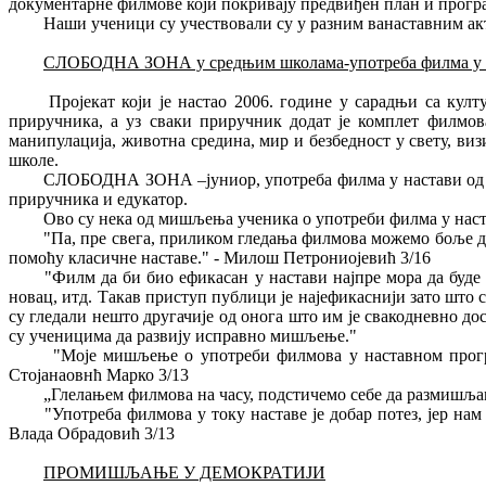
документарне филмове који покривају предвиђен план и програ
Наши ученици су учествовали су у разним ванаставним ак
СЛОБОДНА ЗОНА у средњим школама-употреба филмa у 
Пројекат који је настао 2006. године у сарадњи са ку
приручника, а уз сваки приручник додат је комплет филмова 
манипулација, животна средина, мир и безбедност у свету, ви
школе.
СЛОБОДНА ЗОНА –јуниор, употреба филма у настави од шко
приручника и едукатор.
Ово су нека од мишљења ученика о употреби филма у наст
"Па, пре свега, приликом гледања филмова можемо боље да
помоћу класичне наставе." - Милош Петрониојевић 3/16
"Филм да би био ефикасан у настави најпре мора да буде 
новац, итд. Такав приступ публици је најефикаснији зато што
су гледали нешто другачије од онога што им је свакодневно
су ученицима да развију исправно мишљење."
"Моје мишљење о употреби филмова у наставном програм
Стојанаовнћ Марко 3/13
„Глелањем филмова на часу, подстичемо себе да размишљам
"Употреба филмова у току наставе је добар потез, јер на
Влада Обрадовић 3/13
ПРОМИШЉАЊЕ У ДЕМОКРАТИЈИ