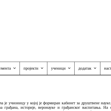
умента
пројекти
ученици
додатак
нас
 је учионицу у којој је формиран кабинет за друштвене науке
ва грађана, историје, веронауке и грађанског васпитањa. Н