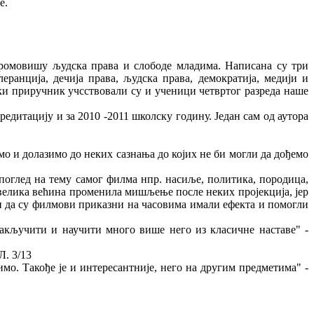
е.
промовишу људска права и слободе младима. Написана су три
еранција, дечија права, људска права, демократија, медији и
аки приручник учсствовали су и ученици четвртог разреда наше
дитацију и за 2010 -2011 школску годину. Један сам од аутора
мо и долазимо до неких сазнања до којих не би могли да дођемо
 поглед на тему самог филма нпр. насиље, политика, породица,
 велика већина променила мишљење после неких пројекција, јер
 да су филмови приказни на часовима имали ефекта и помогли
акључити и научити много више него из класичне наставе" -
Л. 3/13
имо. Такође је и интересантније, него на другим предметима" -