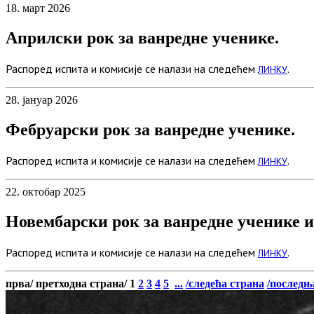
18.
март
2026
Априлски рок за ванредне ученике.
Распоред испита и комисије се налази на следећем
.
ЛИНКУ
28.
јануар
2026
Фебруарски рок за ванредне ученике.
Распоред испита и комисије се налази на следећем
.
ЛИНКУ
22.
октобар
2025
Новембарски рок за ванредне ученике и
Распоред испита и комисије се налази на следећем
.
ЛИНКУ
прва/
претходна страна/
1
2
3
4
5
...
/следећа страна
/последњ