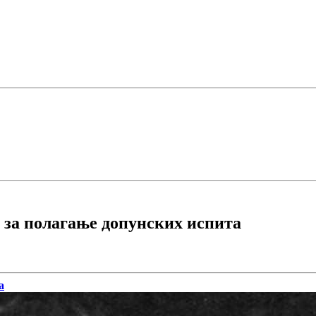
 за полагање допунских испита
а