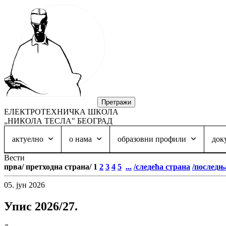
ЕЛЕКТРОТЕХНИЧКА ШКОЛА
„НИКОЛА ТЕСЛА" БЕОГРАД
актуелно
о нама
образовни профили
док
Вести
прва/
претходна страна/
1
2
3
4
5
...
/следећа страна
/последњ
05.
јун
2026
Упис 2026/27.