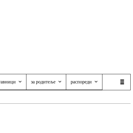
тавници
за родитеље
распореди