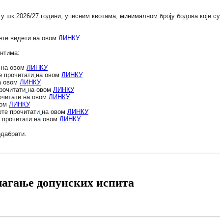
 шк.2026/27.години, уписним квотама, минималном броју бодова које су 
ете видети на овом
ЛИНКУ
.
нтима:
на овом
ЛИНКУ
 прочитати
на овом
ЛИНКУ
а овом
ЛИНКУ
рочитати
на овом
ЛИНКУ
читати на овом
ЛИНКУ
вом
ЛИНКУ
те прочитати
на овом
ЛИНКУ
прочитати
на овом
ЛИНКУ
одабрати.
олагање допунских испита