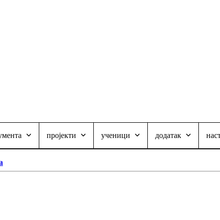
умента
пројекти
ученици
додатак
нас
а