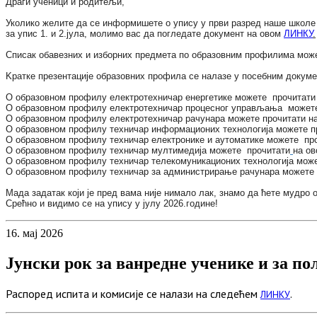
Драги ученици и родитељи,
Уколико желите да се информишете о упису у први разред наше школе у
за упис 1. и 2.јула, молимо вас да погледате документ на овом
ЛИНКУ
.
Списак обавезних и изборних предмета по образовним профилима мож
Kратке презентације образовних профила се налазе у посебним докуме
О образовном профилу
електротехничар енергетике
можете прочитати
О образовном профилу
електротехничар процесног управљања
можете
О образовном профилу
електротехничар рачунара
можете прочитати н
О образовном профилу
техничар информационих технологија
можете п
О образовном профилу
техничар електронике и аутоматике
можете про
О образовном профилу
техничар мултимедија
можете прочитати
на о
О образовном профилу
техничар телекомуникационих технологија
може
О образовном профилу
техничар за администрирање рачунара
можете 
Мада задатак који је пред вама није нимало лак, знамо да ћете мудро 
Срећно и видимо се на упису у јулу 2026.године!
16.
мај
2026
Јунски рок за ванредне ученике и за п
Распоред испита и комисије се налази на следећем
.
ЛИНКУ