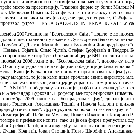
уни хит и доминантно је освојила прво место укупно и награ
д и треће место за презентацију. Чланови фирме су били: Мило
р: Мирослав Цимеша. Ова фирма је и по изласку њених чланов
постигли велики успех јер сад све градске управе у Србији же
ољи производ фирма "TESLA GADGETS INTERNATIONAL" У саст
вембра 2007.године на "Београдском Сајму“ дошло је до промен
је добили шестодневно путовање у Сутоморе на Балкански летњи 
Голубовић, Драган Мандић, Јован Вуковић и Живорад Баралић.
, Немања Тојагић, Симо Чулић, Стефан Ђорђевић и Теодора Бог
а опростила ментор Ђука Стевановић јер је БИП инсистирао на
 новембра 2008.године на "Београдском сајму“, поново су на
. Овог пута једна од те две фирме победнице је била и на
ша. Како је Балкански летњи камп организован крајем јуна, 
аграду млађима, те је на камп ишла трочлана екипа директора м
не знањем енглеског језика јер је управо на том језику извед
ирма "LANDER" победила у категорији „најбољи производ“ cа с
ћ и Александар Ћурковић. Професор-ментор: Мирослав Цимеша.
. новембра 2009.године на "Београдском Сајму", дошло је д
сандар Гошевски, Александар Тошић и Никола Јандрић и њихова
горији „бизнис план“. Друга укупно најбоља фирма на сајму је
о Димитријевић, Небојша Муљава, Никола Иваниш и Катарина Ра
Сутоморе и пријемних испита, тако да је ова фирма препустила о
 Срећко Лазић, и њихову кућу на алтернативне енергије кoja је
 Душан Крантић, Јован Стојшић, Петар Шкрбић и Апександар Б