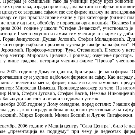
а". Програм је осмишљен тако да ученици прођу кроз животни
ких средстава, израда производа, маркетинг и вођење пословних
 циклус се завршава сајмом где све фирме излажу на штандовима
ашавају се три првопласиране екипе у три категорије (бизнис п
с плану од њих, обезбеђује норвешка организација “Вusiness In
прила 2004. године у школи "Стефан Дечански", учествовало ј
роизвод и Ι место укупно и самим тим ученици те фирме су доб
ћ, Горан Јанкулоски, Душан Јоловић, Стефан Миладиновић, Д
о у категорији најбољи производ заузела је такође наша фирм
еросимић. Професор-ментор: Ђука Стевановић. ΙΙ место у катег
ор-ментор: Мирослав Цимеша. Производ: озвучење простора. Ш
има у више градова, петорица ученика фирме "Прозор" учеств
.
та 2005. године у Дому синдиката, бриљирала је наша фирма "О
проглашени су и укупно најбољом фирмом на сајму. Каo награду д
и многа знаменита места, фирме, школе и сајам тамошњег пред
ентор: Мирослав Цимеша. Производ: масажер за тело. На истом
имир Илић, Стефан Југовић, Стефан Васић, Немања Никодијевић
у Бањалуци као гост и оставила одличан утисак.
. децембра 2005.године у Дому омладине, поред осталих 7 на
била друга, као награду добила дводневно учествовање на сајму
сковић, Мирко Боровић, Милан Боснић и Љупче Литајковски. П
цембра 2006.године у Медија центру "Сава Центра", било је неш
граде „презентација на подијуму“ при чему је педесетак ф