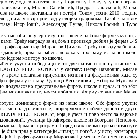
дно седмодневно путовање у Норвешку. Поред укупне награде
ш Милисављевић, Милош Савићевић, Предраг Танасковић, Мирко
а из школе наставила да постоји. Током јесени 2010. године
ле да имају овај производ у својим градовима. Такође на овом
аву: Игор Јовић, Александар Вучак, Никола Боснић и Ђуро
е у награђивању јер нису проглашене најбоље фирме укупно, а
камп. Трећу награду за најбољи производ добила је фирма ,,4S
 Професор-ментор: Мирослав Цимеша. Трећу награду за бизнис
дановић, прва награђена девојка у програму из наше школе.
 по једном ментору по школи.
грађени укупни победници и то две фирме и оне су отишле на
ша "EAGLES ELECTRONICS" у саставу: Петар Павловић, Милан
у време полагања пријемних испита на факултетима када су
лађих фирми у саставу: Душица Веселиновић, Небојша Муљава и
ено получасовно представљање фирме, школе и града, и то због
војим механичким пуњачем мобилних. Фирму су чинили: Марко
о потуне доминације фирми из наше школе. Обе фирме укупне
 лампа на даљински је, пopeд укупне победе, донела и друго
 "TRENIX ELECTRONICS", која је узела и прво место за најбољи
довановић, ученица Дизајнерске школе из Београда. Поновила
длазак млађима из програма. Поред ових фирми треба споменути
 била прва у категорији „штанд и пого“, а у истој категорији
ајић. Професор-­ментор Мироспав Цимеша је био ментор свих