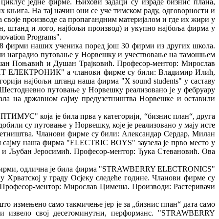
 циклус једне фирме. Њихови задаци су израде бизнис плана,
 књига. На тај начин они се уче тимском раду, одговорности и
 своје производе са пропагандним материјалом и где их жири у
лан, штанд и лого, најбољи производ) и укупно најбоља фирма у
novation Programs".
е 8 фирми наших ученика поред још 30 фирми из других школа.
или наградио путовање у Норвешку и учествовање на тамошњем
ушан Поњавић и Душан Трајковић. Професор-ментор: Мирослав
а" НТ ЕЛЕКТРОНИК" а чланови фирме су били: Владимир Илић,
орији најбољи штанд наша фирма "Х sound students" у саставу
естодневно путовање у Норвешку реализовано је у фебруару
овала на државном сајму предузетништва Норвешке и оставили
ПТИМУС" која је била прва у категорији, “бизнис план“, друга
обили су путовање у Норвешку, које је реализовано у мају исте
узетништва. Чланови фирме су били: Александар Сердар, Милан
 сајму наша фирма "ELECTRIC BOYS" заузела је прво место у
 и Љубан Јеросимић. Професор-ментор: Ђука Стевановић. Ова
ших фирми, одлична је била фирма "STRAWBERRY ELECTRONICS"
 у Хрватској у граду Осјеку следеће године. Чланови фирме су
рофесор­-ментор: Мирослав Цимеша. Производи: Растеривачи
то измењено само такмичење јер је за „бизнис ппан“ дата само
ирми извело свој десетоминутни, перформанс. "STRAWBERRY