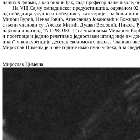
наших 9 фирми, а као бивши ђак, сада професор наше школе, би
На VIII Сајму омпадинског предузетништва, одржаном 02
од победница укупно и победник у категорији „најбољи штанд“
Мипош Бурић, Ненад Јовић, Апександар Јовановић и Божидар 
а њени чпанови су: Aлекса Митић, Душан Вељовић, Никола Ђо
најбољи производ "NT PROJECT" са чпановима Миланом Ђорђ
и посетиоце и једино релативно једноставан штанд није им д
ппан“ у конкуренцији десетак економских школа. Чланови ов
Мироспав Цимеша је и ове године имао пуно успеха, а за след
Мирослав Цимеша