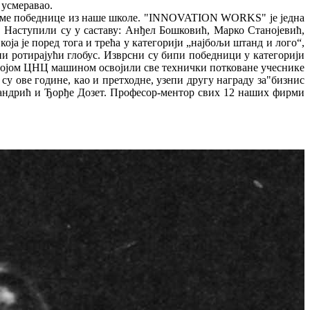
 усмеравао.
 фирме победнице из наше школе. "INNOVATION WORKS" је једна
к. Наступили су у саставу: Анђел Бошковић, Марко Станојевић,
је поред тога и трећа у категорији „најбољи штанд и лoгo“,
 ротирајући глобус. Изврсни су бипи победници у категорији
јом ЦНЦ машином освојили све технички потковане учеснике
 ове године, као и претходне, узепи другу награду за"бизнис
Јандрић и Ђорђе Дозет. Професор-ментор свих 12 наших фирми