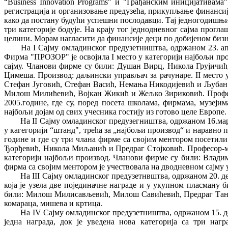
“Вusiness Innovation Programs" и "Грађанским иницијативам
регистрација и организовање предузећа, прикупљање финансијс
како да постану будући успешни послодавци. Тај једногодишњи
три категорије бодује. На крају тог једнодневног сајма прогл
целини. Морам нагласити да финансије деци по добијеном бизни
На Ι Сајму омладинског предузетништва, одржаном 23. а
Фирма "ПРОЗОР" је освојила Ι место у категорији најбољи п
сајму. Чланови фирме су били: Душан Вирц, Никола Грујичи
Цимеша. Производ: даљински управљач за рачунаре. ΙΙ мест
Стефан Југовић, Стефан Васић, Немања Никодијевић и Љубан Ј
Милош Милићевић, Војкан Жикић и Жељко Зириковић. Профес
2005.године, где су, поред посета школама, фирмама, музеј
најбољи дојам од свих учесника гостију из готово целе Европе
На ΙΙ Сајму омладинског предузегништва, одржаном 16.мар
у кагегорији “штанд", трећа за „најбољи производ“ и наравно 
године и где су три члана фирме са својим ментором посетил
Ђорђевић, Никола Миљанић и Предраг Стојковић. Професор-м
категорији најбољи производ. Чланови фирме су били: Влад
фирма са својим ментором је учествовала на дводневном сајму 
На ΙΙΙ Сајму омладинског предузетнвштва, одржаном 20
која је узела две појединачне награде и у укупном пласману 
били: Милош Милисављевић, Милош Савићевић, Предраг Тана
комараца, мишева и кртица.
На IV Сајму омладинског предузетништва, одржаном 15. де
jедна нaгрaда, док је уведена нова категорија са три на