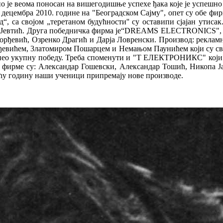
о је веома поносан на вишегодишње успехе ђакa које је успешно
. децембра 2010. године на "Београдском Сајму", опет су обе
, са својом „теретаном будућности'' су оставипи сјајан утиса
Јевтић. Друга победничка фирма је“DRЕАМS ELECTRONICS", која 
рђевић, Озренко Драгић и Дарја Ловренски. Производ: рекламни
евићем, 3латомиром Пошарцем и Немањом Паунићем који су сво
онео укупну победу. Треба споменути и "Т ЕЛЕКТРОНИКС" који су
е фирме су: Александар Гошевски, Aлександар Тошић, Никопа 
ећу годину наши ученици припремају нове производе.