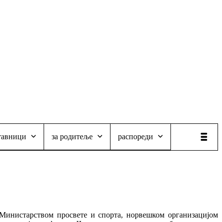
тавници
за родитеље
распореди
 Министарством просвете и спорта, норвешком организацијом