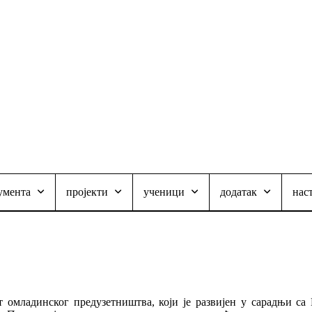
умента
пројекти
ученици
додатак
нас
омладинског предузетништва, који је развијен у сарадњи са