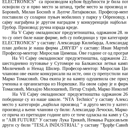
ELECTRONICS" са производом кућом будућности је била потп
освојили су и прво место за штанд, треће место за произво
Боровић, Милан Боснић и Љупче Литајковски. Професор-менто
поставили су соларни пуњач мобилних у парку у Обреновцу, и 
сајму награђена је другом наградом у конкуренцији најб
Грубор. Производ: ручна израда креде.
На V Сајму омладинског предузетништва, одржаном 28. но
то су опет биле наше фирме, већ су победници у три категори
ELECTRONICS" у саставу: Александар Килибарда, Александар 
план добила је наша фирма „DRYID" у саставу: Иван Мартић
Професор-ментор: Мирослав Цимеша. Ове године се од програм
На Vl Сајму омладинског предузетништва, одржаном 22.
шестодневно путовање у Сутоморе на Балкански летњи камп
Миличевић и Ненад Шилер. Професор-ментор: Мирослав Циме
чланови ове екипе конкурисали на исте, они су препустили н
Марко Томасовић. Ова екипа је на кампу одушевила све присут
ученика и организатора из Норвешке. На овом сајму је и ф
Томасовић, Михајло Милошевић, Петар Стајић, Марко Николи
На Vll Сајму омладинског предузетништва одржаном 26
победнице су из наше школе. "NТА Technics" у саставу Алек
место у категорији „најбољи производ " и друго место у кате
производ а њени чланови су били: Александар Лечоски, Марк
се прича из претходне године што се тиче одласка на камп у 
и "AIR FUTURE" У саставу Лука Трикић, Немања Радосављевић и
други су били "TESLA INDUSTRIAL" у саставу "Ђорђе Савић,