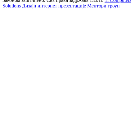
Законом заштићено. Сва права задржава
©2016
Ti Computers
Solutions
Дизајн интернет презентације Ментори гроуп