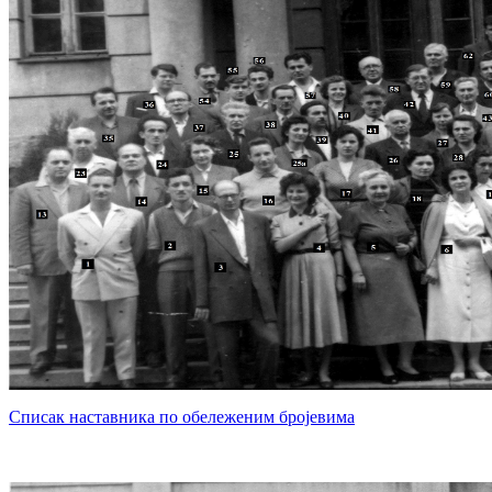
Списак наставника по обележеним бројевима