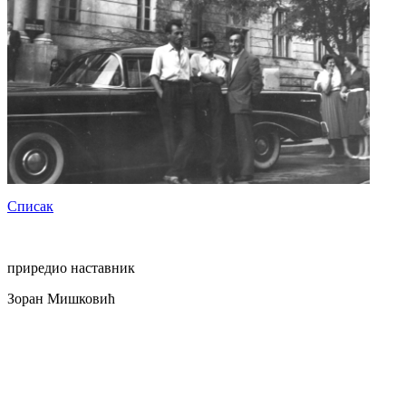
Списак
приредио наставник
Зоран Мишковић