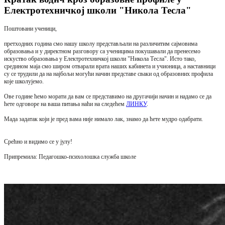
Електротехничкој школи "Никола Тесла"
Поштовани ученици,
претходних година смо нашу школу представљали на различитим сајмовима
образовања и у директном разговору са ученицима покушавали да пренесемо
искуство образовања у Електротехничкој школи "Никола Тесла". Исто тако,
средином маја смо широм отварали врата наших кабинета и учионица, а наставници
су се трудили да на најбољи могући начин представе сваки од образовних профила
које школујемо.
Ове године ћемо морати да вам се представимо на другачији начин и надамо се да
ћете одговоре на ваша питања наћи на следећем
ЛИНКУ
.
Мада задатак који је пред вама није нимало лак, знамо да ћете мудро одабрати.
Срећно и видимо се у јулу!
Припремила: Педагошко-психолошка служба школе